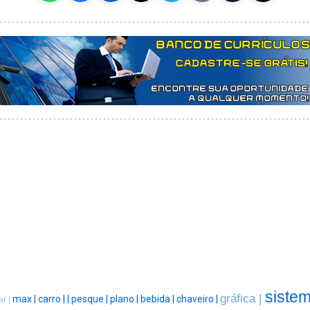
sistem
gráfica |
max |
carro |
|
pesque |
plano |
bebida |
chaveiro |
ar |