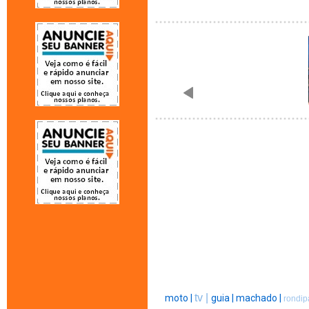
tv |
moto |
guia |
machado |
rondip