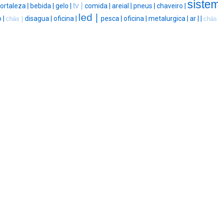
siste
tv |
fortaleza |
bebida |
gelo |
comida |
areial |
pneus |
chaveiro |
led |
 |
disagua |
oficina |
pesca |
oficina |
metalurgica |
ar |
|
chás |
chás