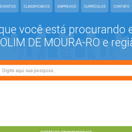
EVENTOS
CLASSIFICADOS
EMPREGOS
CURRÍCULOS
CONTATO
que você está procurando
LIM DE MOURA-RO e regi