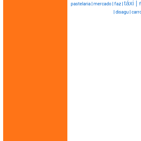
táxi |
pastelaria |
mercado |
faz |
|
disagu |
carro