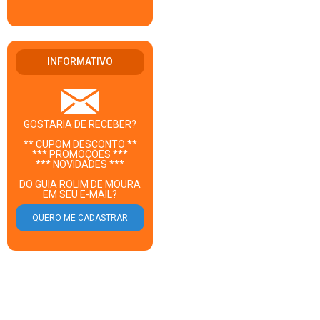
INFORMATIVO
GOSTARIA DE RECEBER?
** CUPOM DESCONTO **
*** PROMOÇÕES ***
*** NOVIDADES ***
DO GUIA ROLIM DE MOURA
EM SEU E-MAIL?