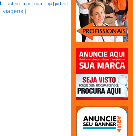
m |
sistem |
tupi |
|
max |
loja |
jortek |
viagens |
 |