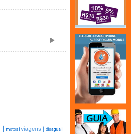
 |
viagens |
motos |
disagua |