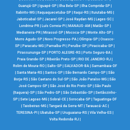
Guarujá-SP
|
Iguapé-SP
|
Ilha Bela-SP
|
Ilha Comprida-SP
|
Itabirito-MG
|
Itaquaquecetuba-SP
|
Itaqui-RS
|
Ituiutaba-MG
|
Jaboticabal-SP
|
Jacareí-SP
|
José Raydan-MG
|
Lages-SC
|
Londrina-PR
|
Luís Correia-PI
|
MANAUS-AM
|
Matão-SP
|
Medianeira-PR
|
Mirassol-SP
|
Mococa-SP
|
Monte Alto-SP
|
Morro Agudo-SP
|
Novo Progresso-PA
|
Olímpia-SP
|
Osasco-
SP
|
Paracatu-MG
|
Parnaíba-PI
|
Peruíbe-SP
|
Piracicaba-SP
|
Pirassununga-SP
|
PORTO ALEGRE-RS
|
Porto Seguro-BA
|
Praia Grande-SP
|
Ribeirão Preto-SP
|
RIO DE JANEIRO-RJ
|
Rolim de Moura-RO
|
Salto-SP
|
SALVADOR-BA
|
Samambaia-DF
|
Santa Maria-RS
|
Santos-SP
|
São Bernardo Campo-SP
|
São
Borja-RS
|
São Caetano do Sul-SP
|
São João Paraíso-MG
|
São
José Campos-SP
|
São José do Rio Preto-SP
|
São Paulo
(Itaquera)-SP
|
São Pedro-SP
|
São Sebastião-SP
|
Sertãozinho-
SP
|
Sete Lagoas-MG
|
Sobral-CE
|
Sorocaba-SP
|
Taguatinga-DF
|
Taiobeiras-MG
|
Tangará da Serra-MT
|
Tarauacá-AC
|
TERESINA-PI
|
Ubatuba-SP
|
Uruguaiana-RS
|
Vila Velha-ES
|
Volta Redonda-RJ
|