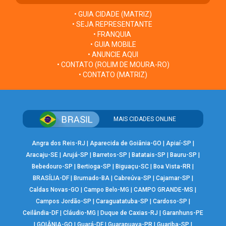
• GUIA CIDADE (MATRIZ)
• SEJA REPRESENTANTE
• FRANQUIA
• GUIA MOBILE
• ANUNCIE AQUI
• CONTATO (ROLIM DE MOURA-RO)
• CONTATO (MATRIZ)
MAIS CIDADES ONLINE
Angra dos Reis-RJ
|
Aparecida de Goiânia-GO
|
Apiaí-SP
|
Aracaju-SE
|
Arujá-SP
|
Barretos-SP
|
Batatais-SP
|
Bauru-SP
|
Bebedouro-SP
|
Bertioga-SP
|
Biguaçu-SC
|
Boa Vista-RR
|
BRASÍLIA-DF
|
Brumado-BA
|
Cabreúva-SP
|
Cajamar-SP
|
Caldas Novas-GO
|
Campo Belo-MG
|
CAMPO GRANDE-MS
|
Campos Jordão-SP
|
Caraguatatuba-SP
|
Cardoso-SP
|
Ceilândia-DF
|
Cláudio-MG
|
Duque de Caxias-RJ
|
Garanhuns-PE
|
GOIÂNIA-GO
|
Guará-DF
|
Guarapuava-PR
|
Guariba-SP
|