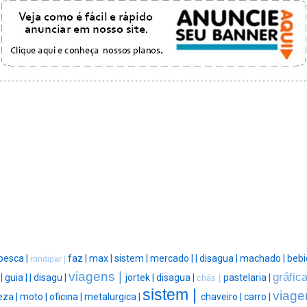
pesca |
faz |
max |
sistem |
mercado |
|
disagua |
machado |
bebi
rondipar |
|
viagens |
gráfic
|
guia |
|
disagu |
jortek |
disagua |
pastelaria |
chás |
sistem |
viage
eza |
moto |
oficina |
metalurgica |
chaveiro |
carro |