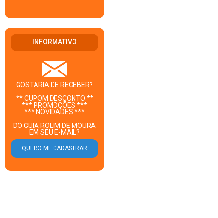
INFORMATIVO
GOSTARIA DE RECEBER?
** CUPOM DESCONTO **
*** PROMOÇÕES ***
*** NOVIDADES ***
DO GUIA ROLIM DE MOURA
EM SEU E-MAIL?