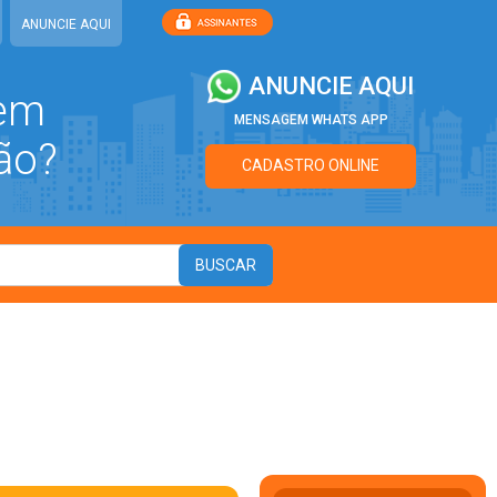
ANUNCIE AQUI
ANUNCIE AQUI
 em
MENSAGEM WHATS APP
ão?
CADASTRO ONLINE