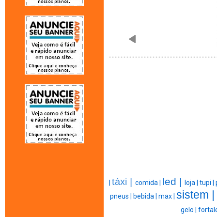
led |
táxi |
|
comida |
loja |
tupi |
sistem 
pneus |
bebida |
max |
gelo |
fortal