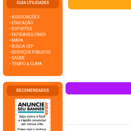
GUIA UTILIDADES
• ASSOCIAÇÕES
• EDUCAÇÃO
• ESPORTES
• ENTIDADES/ONGS
• MAPA
• BUSCA CEP
• SERVIÇOS PÚBLICOS
• SAÚDE
• TEMPO & CLIMA
RECOMENDADOS