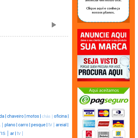
da |
chaveiro |
motos |
oficina |
chás |
a |
tv |
plano |
carro |
pesque |
areial |
ns |
tv |
ar |