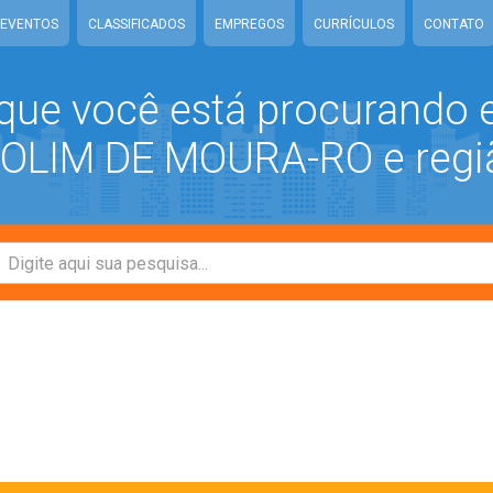
EVENTOS
CLASSIFICADOS
EMPREGOS
CURRÍCULOS
CONTATO
que você está procurando
LIM DE MOURA-RO e regi