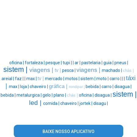
oficina |
fortaleza |
pesque |
tupi |
|
ar |
pastelaria |
guia |
pneus |
sistem |
viagens |
viagens |
tv |
pesca |
machado |
chás |
táxi
tv |
areial |
faz |
|
max |
mercado |
motos |
sistem |
moto |
carro |
|
|
|
gráfica |
max |
loja |
chaveiro |
bebida |
carro |
disagua |
rondipar |
sistem |
bebida |
metalurgica |
gelo |
plano |
oficina |
disagua |
chás |
led |
comida |
chaveiro |
jortek |
disagu |
BAIXE NOSSO APLICATIVO