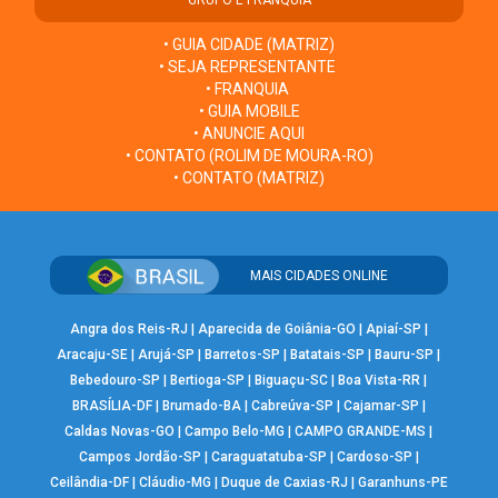
GRUPO E FRANQUIA
• GUIA CIDADE (MATRIZ)
• SEJA REPRESENTANTE
• FRANQUIA
• GUIA MOBILE
• ANUNCIE AQUI
• CONTATO (ROLIM DE MOURA-RO)
• CONTATO (MATRIZ)
MAIS CIDADES ONLINE
Angra dos Reis-RJ
|
Aparecida de Goiânia-GO
|
Apiaí-SP
|
Aracaju-SE
|
Arujá-SP
|
Barretos-SP
|
Batatais-SP
|
Bauru-SP
|
Bebedouro-SP
|
Bertioga-SP
|
Biguaçu-SC
|
Boa Vista-RR
|
BRASÍLIA-DF
|
Brumado-BA
|
Cabreúva-SP
|
Cajamar-SP
|
Caldas Novas-GO
|
Campo Belo-MG
|
CAMPO GRANDE-MS
|
Campos Jordão-SP
|
Caraguatatuba-SP
|
Cardoso-SP
|
Ceilândia-DF
|
Cláudio-MG
|
Duque de Caxias-RJ
|
Garanhuns-PE