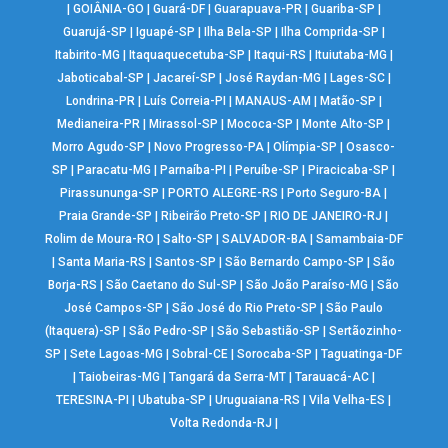
|
GOIÂNIA-GO
|
Guará-DF
|
Guarapuava-PR
|
Guariba-SP
|
Guarujá-SP
|
Iguapé-SP
|
Ilha Bela-SP
|
Ilha Comprida-SP
|
Itabirito-MG
|
Itaquaquecetuba-SP
|
Itaqui-RS
|
Ituiutaba-MG
|
Jaboticabal-SP
|
Jacareí-SP
|
José Raydan-MG
|
Lages-SC
|
Londrina-PR
|
Luís Correia-PI
|
MANAUS-AM
|
Matão-SP
|
Medianeira-PR
|
Mirassol-SP
|
Mococa-SP
|
Monte Alto-SP
|
Morro Agudo-SP
|
Novo Progresso-PA
|
Olímpia-SP
|
Osasco-
SP
|
Paracatu-MG
|
Parnaíba-PI
|
Peruíbe-SP
|
Piracicaba-SP
|
Pirassununga-SP
|
PORTO ALEGRE-RS
|
Porto Seguro-BA
|
Praia Grande-SP
|
Ribeirão Preto-SP
|
RIO DE JANEIRO-RJ
|
Rolim de Moura-RO
|
Salto-SP
|
SALVADOR-BA
|
Samambaia-DF
|
Santa Maria-RS
|
Santos-SP
|
São Bernardo Campo-SP
|
São
Borja-RS
|
São Caetano do Sul-SP
|
São João Paraíso-MG
|
São
José Campos-SP
|
São José do Rio Preto-SP
|
São Paulo
(Itaquera)-SP
|
São Pedro-SP
|
São Sebastião-SP
|
Sertãozinho-
SP
|
Sete Lagoas-MG
|
Sobral-CE
|
Sorocaba-SP
|
Taguatinga-DF
|
Taiobeiras-MG
|
Tangará da Serra-MT
|
Tarauacá-AC
|
TERESINA-PI
|
Ubatuba-SP
|
Uruguaiana-RS
|
Vila Velha-ES
|
Volta Redonda-RJ
|