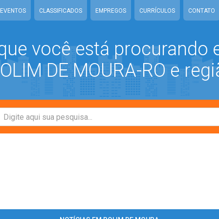
EVENTOS
CLASSIFICADOS
EMPREGOS
CURRÍCULOS
CONTATO
que você está procurando
LIM DE MOURA-RO e regi