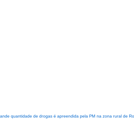
...........................................................
rande quantidade de drogas é apreendida pela PM na zona rural de R