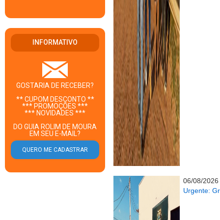
INFORMATIVO
GOSTARIA DE RECEBER?
** CUPOM DESCONTO **
*** PROMOÇÕES ***
*** NOVIDADES ***
DO GUIA ROLIM DE MOURA
EM SEU E-MAIL?
06/08/2026
Urgente: G