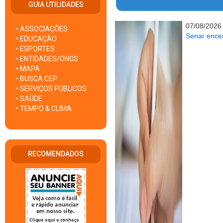
GUIA UTILIDADES
07/08/2026
• ASSOCIAÇÕES
Senar encer
• EDUCAÇÃO
• ESPORTES
• ENTIDADES/ONGS
• MAPA
• BUSCA CEP
• SERVIÇOS PÚBLICOS
• SAÚDE
• TEMPO & CLIMA
RECOMENDADOS