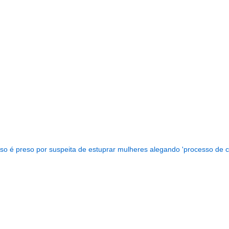
...........................................................
ioso é preso por suspeita de estuprar mulheres alegando 'processo de