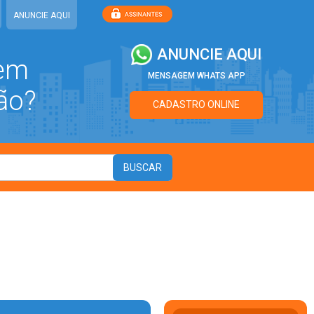
ANUNCIE AQUI
ANUNCIE AQUI
 em
MENSAGEM WHATS APP
ão?
CADASTRO ONLINE