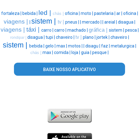
led |
fortaleza |
bebida |
oficina |
moto |
pastelaria |
ar |
oficina |
chás |
sistem |
viagens |
tv |
|
pneus |
|
mercado |
|
areial |
disagua |
táxi |
viagens |
gráfica |
carro |
carro |
machado |
sistem |
pesca |
tv |
disagua |
tupi |
chaveiro |
plano |
jortek |
chaveiro |
rondipar |
sistem |
bebida |
gelo |
max |
motos |
|
disagu |
faz |
metalurgica |
max |
comida |
loja |
guia |
pesque |
chás |
BAIXE NOSSO APLICATIVO