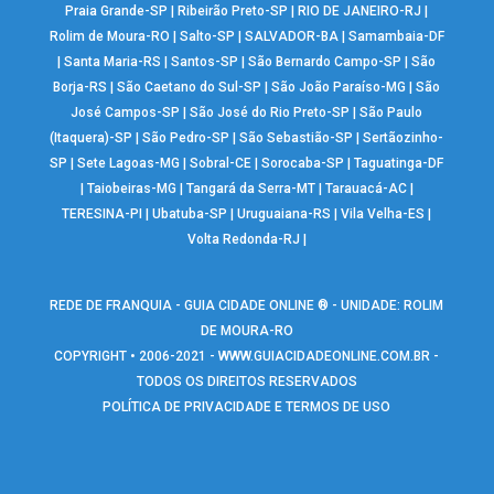
Praia Grande-SP
|
Ribeirão Preto-SP
|
RIO DE JANEIRO-RJ
|
Rolim de Moura-RO
|
Salto-SP
|
SALVADOR-BA
|
Samambaia-DF
|
Santa Maria-RS
|
Santos-SP
|
São Bernardo Campo-SP
|
São
Borja-RS
|
São Caetano do Sul-SP
|
São João Paraíso-MG
|
São
José Campos-SP
|
São José do Rio Preto-SP
|
São Paulo
(Itaquera)-SP
|
São Pedro-SP
|
São Sebastião-SP
|
Sertãozinho-
SP
|
Sete Lagoas-MG
|
Sobral-CE
|
Sorocaba-SP
|
Taguatinga-DF
|
Taiobeiras-MG
|
Tangará da Serra-MT
|
Tarauacá-AC
|
TERESINA-PI
|
Ubatuba-SP
|
Uruguaiana-RS
|
Vila Velha-ES
|
Volta Redonda-RJ
|
REDE DE FRANQUIA - GUIA CIDADE ONLINE ® - UNIDADE: ROLIM
DE MOURA-RO
COPYRIGHT • 2006-2021 -
WWW.GUIACIDADEONLINE.COM.BR
-
TODOS OS DIREITOS RESERVADOS
POLÍTICA DE PRIVACIDADE E TERMOS DE USO