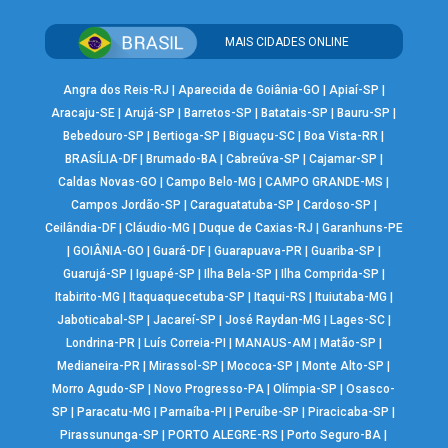
MAIS CIDADES ONLINE
Angra dos Reis-RJ
|
Aparecida de Goiânia-GO
|
Apiaí-SP
|
Aracaju-SE
|
Arujá-SP
|
Barretos-SP
|
Batatais-SP
|
Bauru-SP
|
Bebedouro-SP
|
Bertioga-SP
|
Biguaçu-SC
|
Boa Vista-RR
|
BRASÍLIA-DF
|
Brumado-BA
|
Cabreúva-SP
|
Cajamar-SP
|
Caldas Novas-GO
|
Campo Belo-MG
|
CAMPO GRANDE-MS
|
Campos Jordão-SP
|
Caraguatatuba-SP
|
Cardoso-SP
|
Ceilândia-DF
|
Cláudio-MG
|
Duque de Caxias-RJ
|
Garanhuns-PE
|
GOIÂNIA-GO
|
Guará-DF
|
Guarapuava-PR
|
Guariba-SP
|
Guarujá-SP
|
Iguapé-SP
|
Ilha Bela-SP
|
Ilha Comprida-SP
|
Itabirito-MG
|
Itaquaquecetuba-SP
|
Itaqui-RS
|
Ituiutaba-MG
|
Jaboticabal-SP
|
Jacareí-SP
|
José Raydan-MG
|
Lages-SC
|
Londrina-PR
|
Luís Correia-PI
|
MANAUS-AM
|
Matão-SP
|
Medianeira-PR
|
Mirassol-SP
|
Mococa-SP
|
Monte Alto-SP
|
Morro Agudo-SP
|
Novo Progresso-PA
|
Olímpia-SP
|
Osasco-
SP
|
Paracatu-MG
|
Parnaíba-PI
|
Peruíbe-SP
|
Piracicaba-SP
|
Pirassununga-SP
|
PORTO ALEGRE-RS
|
Porto Seguro-BA
|